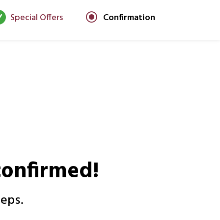

\
Special Offers
Confirmation
confirmed!
teps.