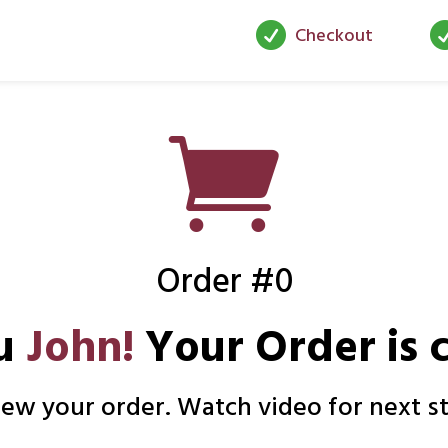

Checkout

Order #0
ou
John!
Your Order is 
ew your order. Watch video for next s